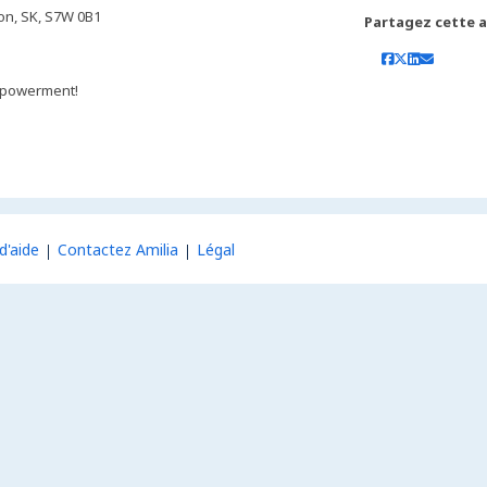
on, SK, S7W 0B1
Partagez cette ac
 empowerment!
d'aide
Contactez Amilia
Légal