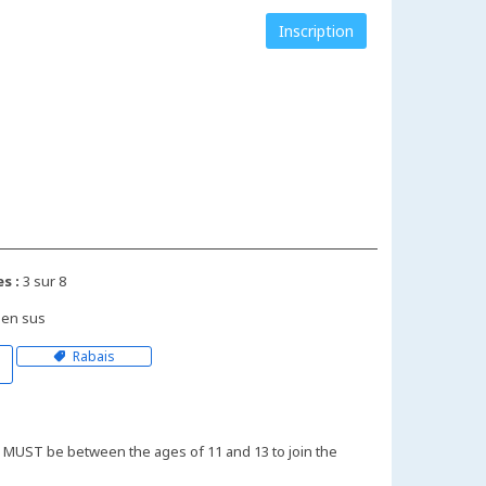
Inscription
s :
3 sur 8
 en sus
Rabais
 MUST be between the ages of 11 and 13 to join the