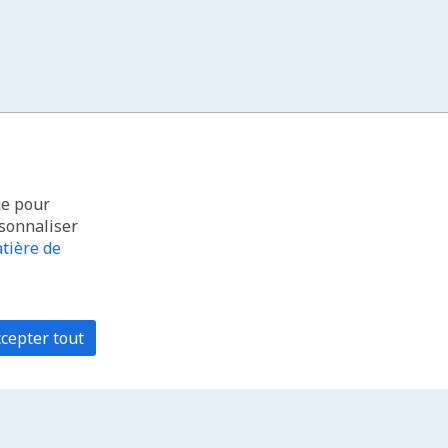
ue pour
rsonnaliser
tière de
cepter tout