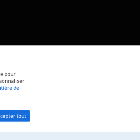
ue pour
rsonnaliser
tière de
cepter tout