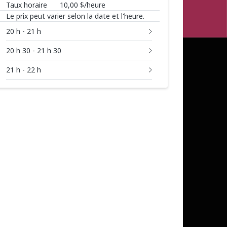
Taux horaire
10,00 $/heure
Le prix peut varier selon la date et l'heure.
Réserver de 20 h à 21 h
20 h - 21 h
Réserver de 20 h 30 à 21 h 30
20 h 30 - 21 h 30
Réserver de 21 h à 22 h
21 h - 22 h