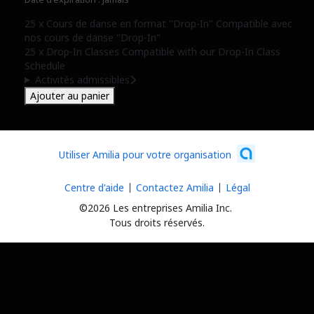
25 x Cours de danse en format "Drop-In" Compatible avec
nos cours de danse "Drop-In"
25 x Drop-In Classes Compatible with our Drop-In Class
Schedule
Activités admissibles
Ajouter au panier
Utiliser Amilia pour votre organisation
Centre d'aide
Contactez Amilia
Légal
©2026 Les entreprises Amilia Inc.
Tous droits réservés.