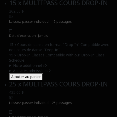
15 x MULTIPASS COURS DROP-IN
262,50 $
Laissez-passer individuel
|
15 passages
Date d'expiration : Jamais
15 x Cours de danse en format "Drop-In" Compatible avec
nos cours de danse "Drop-In"
15 x Drop-In Classes Compatible with our Drop-In Class
Schedule
Note additionnelle
Activités admissibles
Ajouter au panier
25 x MULTIPASS COURS DROP-IN
425,00 $
Laissez-passer individuel
|
25 passages
Date d'expiration : Jamais