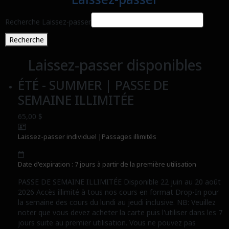
Recherche Laissez-passer
Recherche
Laissez-passer disponibles
ÉTÉ - SUMMER | PASSE DE
SEMAINE ILLIMITÉE
65,00 $
Laissez-passer individuel
|
Passages illimités
Date d'expiration : 7 jours à partir de la première utilisation
PASSE DE SEMAINE ILLIMITÉE Disponible 22 juin au 20 août
2026 Accès illimité à tous nos cours en format Drop-In pour
la semaine des cours du lundi au jeudi inclusive. NB: Veuillez
noter que vous devez acheter la carte puis l'utiliser dans les 7
jours suite au premier utilisation. Vous ne pouvez pas