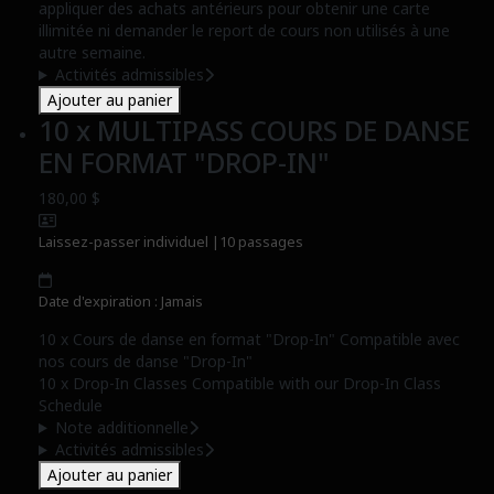
appliquer des achats antérieurs pour obtenir une carte
illimitée ni demander le report de cours non utilisés à une
autre semaine.
Activités admissibles
Ajouter au panier
10 x MULTIPASS COURS DE DANSE
EN FORMAT "DROP-IN"
180,00 $
Laissez-passer individuel
|
10 passages
Date d'expiration : Jamais
10 x Cours de danse en format "Drop-In" Compatible avec
nos cours de danse "Drop-In"
10 x Drop-In Classes Compatible with our Drop-In Class
Schedule
Note additionnelle
Activités admissibles
Ajouter au panier