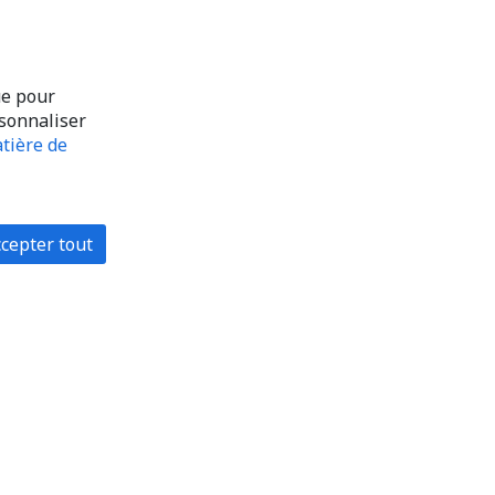
ue pour
rsonnaliser
tière de
cepter tout