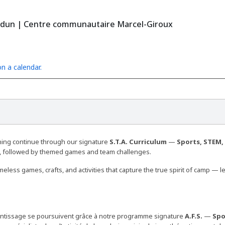
rdun | Centre communautaire Marcel-Giroux
n a calendar.
rning continue through our signature
S.T.A. Curriculum
—
Sports, STEM,
vity, followed by themed games and team challenges.
imeless games, crafts, and activities that capture the true spirit of camp — 
apprentissage se poursuivent grâce à notre programme signature
A.F.S.
—
Spo