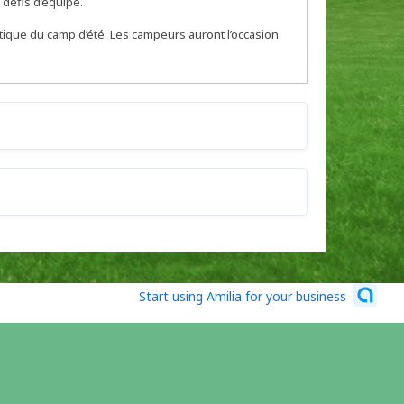
 défis d’équipe.
entique du camp d’été. Les campeurs auront l’occasion
Start using Amilia for your business