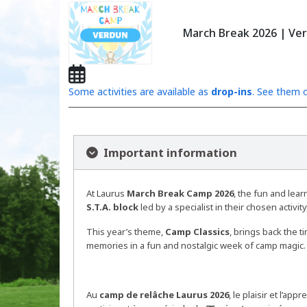
March Break 2026 | Ve
Some activities are available as
drop-ins
. See them o
Important information
At Laurus
March Break Camp 2026
, the fun and lea
S.T.A. block
led by a specialist in their chosen acti
This year’s theme,
Camp Classics
, brings back the t
memories in a fun and nostalgic week of camp magic.
Au
camp de relâche Laurus 2026
, le plaisir et l’