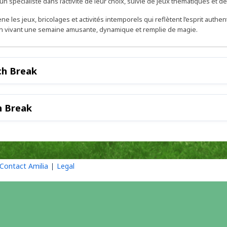
n spécialiste dans l’activité de leur choix, suivie de jeux thématiques et de
ène les jeux, bricolages et activités intemporels qui reflètent l’esprit auth
t en vivant une semaine amusante, dynamique et remplie de magie.
ch Break
h Break
Contact Amilia
Legal