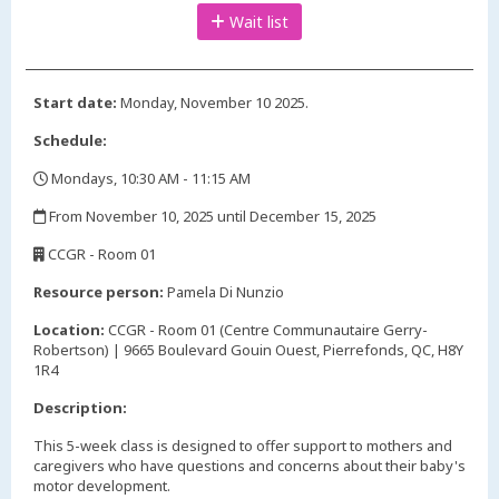
Wait list
Start date:
Monday, November 10 2025.
Schedule:
Mondays, 10:30 AM - 11:15 AM
,
From November 10, 2025 until December 15, 2025
,
CCGR - Room 01
,
Resource person:
Pamela Di Nunzio
Location:
CCGR - Room 01 (Centre Communautaire Gerry-
Robertson) | 9665 Boulevard Gouin Ouest, Pierrefonds, QC, H8Y
1R4
Description:
This 5-week class is designed to offer support to mothers and
caregivers who have questions and concerns about their baby's
motor development.