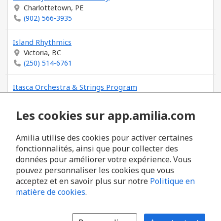
Charlottetown, PE
(902) 566-3935
Island Rhythmics
Victoria, BC
(250) 514-6761
Itasca Orchestra & Strings Program
Grand Rapids, MN
(218) 327-5781
Les cookies sur app.amilia.com
Iyengar Yoga Centre of Victoria
Amilia utilise des cookies pour activer certaines
Victoria, BC
fonctionnalités, ainsi que pour collecter des
(250) 386-9642
données pour améliorer votre expérience. Vous
pouvez personnaliser les cookies que vous
acceptez et en savoir plus sur notre
Politique en
matière de cookies
.