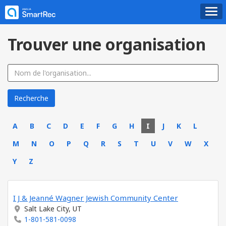
Trouver une organisation
A
B
C
D
E
F
G
H
I
J
K
L
M
N
O
P
Q
R
S
T
U
V
W
X
Y
Z
I J & Jeanné Wagner Jewish Community Center
Salt Lake City, UT
1-801-581-0098