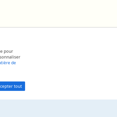
ue pour
rsonnaliser
tière de
cepter tout