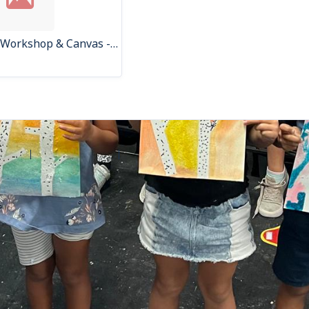
Stuffed Animal Workshop & Canvas - 2 Hours / 10 Kids: $675
d'aide
Contactez Amilia
Légal