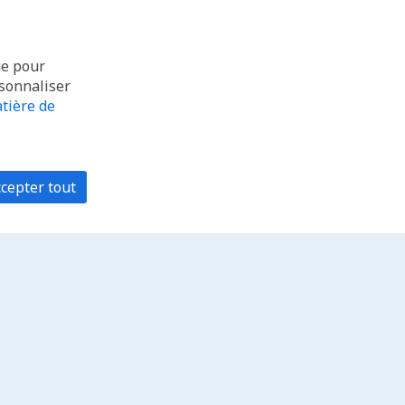
ue pour
rsonnaliser
tière de
cepter tout