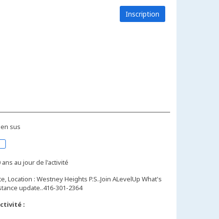
Inscription
 en sus
 ans au jour de l'activité
e, Location : Westney Heights P.S..Join ALevelUp What's
tivité :