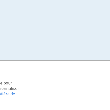
ue pour
rsonnaliser
tière de