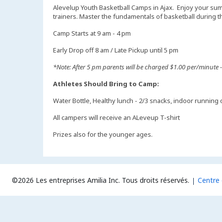
Alevelup Youth Basketball Camps in Ajax. Enjoy your 
trainers. Master the fundamentals of basketball durin
Camp Starts at 9 am - 4 pm
Early Drop off 8 am / Late Pickup until 5 pm
*Note: After 5 pm parents will be charged $1.00 per/minute - 
Athletes Should Bring to Camp:
Water Bottle, Healthy lunch - 2/3 snacks, indoor running o
All campers will receive an ALeveup T-shirt
Prizes also for the younger ages.
©2026 Les entreprises Amilia Inc.
Tous droits réservés.
Centre 