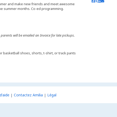
summer and make new friends and meet awesome
g the summer months. Co-ed programming.
parents will be emailed an Invoice for late pickups.
r basketball shoes, shorts, t-shirt, or track pants
d'aide
Contactez Amilia
Légal