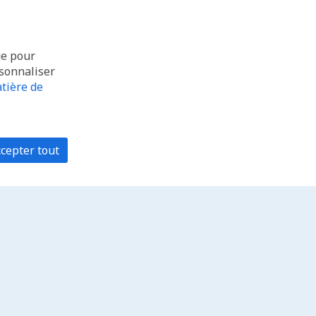
ue pour
rsonnaliser
tière de
cepter tout