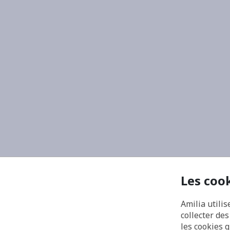
Les coo
Amilia utilis
collecter de
les cookies 