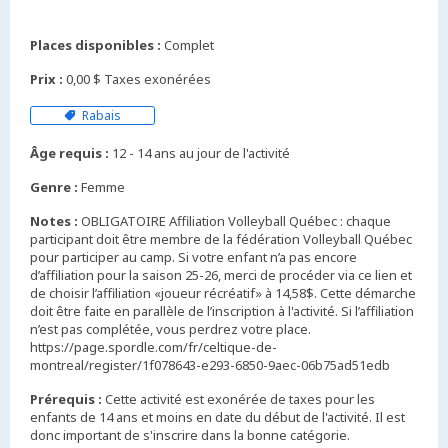
Places disponibles :
Complet
Prix :
0,00 $ Taxes exonérées
Rabais
Âge requis :
12 - 14 ans au jour de l'activité
Genre :
Femme
Notes :
OBLIGATOIRE Affiliation Volleyball Québec : chaque
participant doit être membre de la fédération Volleyball Québec
pour participer au camp. Si votre enfant n’a pas encore
d’affiliation pour la saison 25-26, merci de procéder via ce lien et
de choisir l’affiliation «joueur récréatif» à 14,58$. Cette démarche
doit être faite en parallèle de l’inscription à l'activité. Si l’affiliation
n’est pas complétée, vous perdrez votre place.
https://page.spordle.com/fr/celtique-de-
montreal/register/1f078643-e293-6850-9aec-06b75ad51edb
Prérequis :
Cette activité est exonérée de taxes pour les
enfants de 14 ans et moins en date du début de l'activité. Il est
donc important de s'inscrire dans la bonne catégorie.