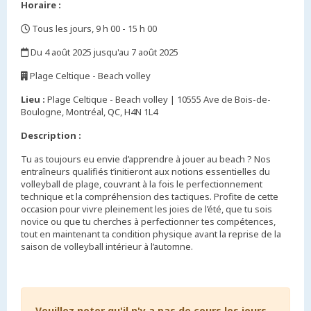
Horaire :
Tous les jours, 9 h 00 - 15 h 00
,
Du 4 août 2025 jusqu'au 7 août 2025
,
Plage Celtique - Beach volley
,
Lieu :
Plage Celtique - Beach volley | 10555 Ave de Bois-de-
Boulogne, Montréal, QC, H4N 1L4
Description :
Tu as toujours eu envie d’apprendre à jouer au beach ? Nos
entraîneurs qualifiés t’initieront aux notions essentielles du
volleyball de plage, couvrant à la fois le perfectionnement
technique et la compréhension des tactiques. Profite de cette
occasion pour vivre pleinement les joies de l’été, que tu sois
novice ou que tu cherches à perfectionner tes compétences,
tout en maintenant ta condition physique avant la reprise de la
saison de volleyball intérieur à l’automne.
Veuillez noter qu'il n'y a pas de cours les jours