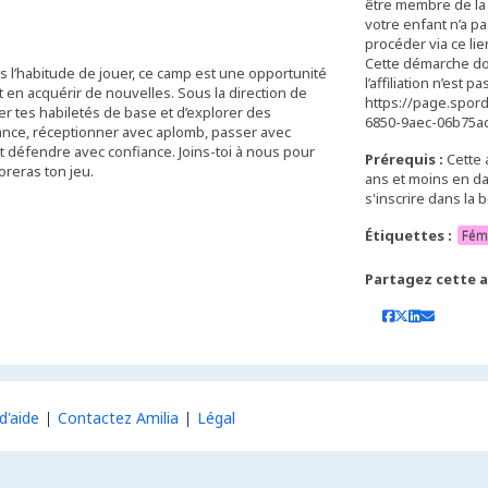
être membre de la 
votre enfant n’a pa
procéder via ce lien
Cette démarche doit 
 as l’habitude de jouer, ce camp est une opportunité
l’affiliation n’est
 en acquérir de nouvelles. Sous la direction de
https://page.spor
er tes habiletés de base et d’explorer des
6850-9aec-06b75a
ance, réceptionner avec aplomb, passer avec
t défendre avec confiance. Joins-toi à nous pour
Prérequis :
Cette 
reras ton jeu.
ans et moins en dat
s'inscrire dans la 
Étiquettes :
Fém
Partagez cette ac
d'aide
Contactez Amilia
Légal