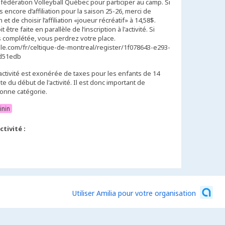
fédération Volleyball Québec pour participer au camp. Si
s encore d’affiliation pour la saison 25-26, merci de
 et de choisir l’affiliation «joueur récréatif» à 14,58$.
être faite en parallèle de l’inscription à l'activité. Si
 pas complétée, vous perdrez votre place.
dle.com/fr/celtique-de-montreal/register/1f078643-e293-
d51edb
activité est exonérée de taxes pour les enfants de 14
e du début de l'activité. Il est donc important de
bonne catégorie.
inin
tivité :
Utiliser Amilia pour votre organisation