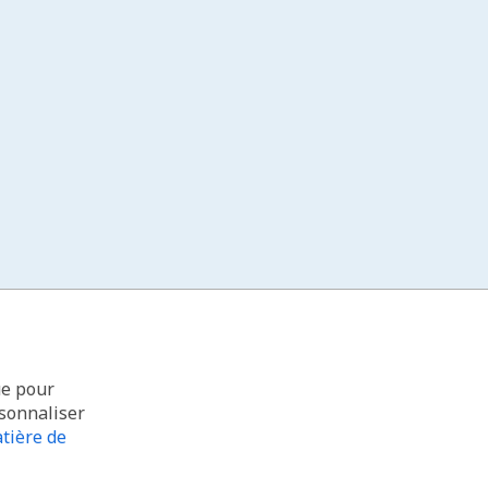
ue pour
rsonnaliser
tière de