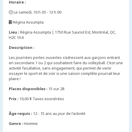
Horaire :
Le samedi, 10 h 30 - 13 h 00
,
Régina Assumpta
,
Lieu :
Régina Assumpta | 1750 Rue Sauriol Est, Montréal, QC,
H2C 1X4
Description :
Les journées portes ouvertes s’adressent aux garçons entrant
en secondaire 1 ou 2 qui souhaitent faire du volleyball. C’est une
activité facultative, sans engagement, qui permet de venir
essayer le sport et de voir si une saison complète pourrait leur
plaire !
Places disponibles :
15 sur 28
Prix :
10,00 $ Taxes exonérées
Âge requis :
12 - 15 ans au jour de l'activité
Genre :
Homme