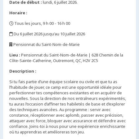
Date de début :
lundi, 6 juillet 2026.
Horaire :
Tous les jours, 9 h 00 - 16 h 00
,
Du 6 juillet 2026 jusqu'au 10 juillet 2026
,
Pensionnat du Saint-Nom-de-Marie
,
Lieu :
Pensionnat du Saint-Nom-de-Marie | 628 Chemin de la
Côte-Sainte-Catherine, Outremont, QC, H2V 2C5
Description :
Si tu fais partie d’une équipe scolaire ou civile et que tu as
l’habitude de jouer, ce camp est une opportunité idéale pour
perfectionner tes compétences existantes et en acquérir de
nouvelles. Sous la direction de nos entraîneurs expérimentés,
tu auras l’occasion d’affiner tes habiletés de base et d’explorer
des techniques avancées. Au programme : servir avec
constance, réceptionner avec aplomb, passer avec précision,
attaquer avec force, bloquer avec assurance et défendre avec
confiance. Joins-toi à nous pour une expérience enrichissante
où tu apprendras et amélioreras ton jeu.