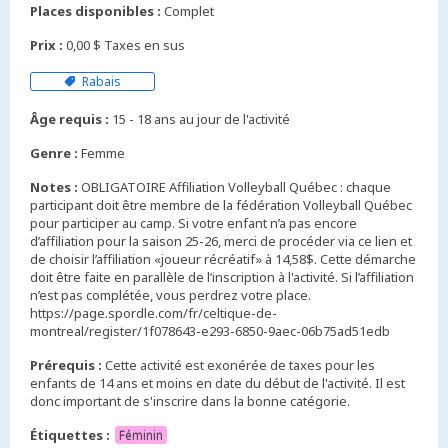
Places disponibles :
Complet
Prix :
0,00 $ Taxes en sus
Rabais
Âge requis :
15 - 18 ans au jour de l'activité
Genre :
Femme
Notes :
OBLIGATOIRE Affiliation Volleyball Québec : chaque
participant doit être membre de la fédération Volleyball Québec
pour participer au camp. Si votre enfant n’a pas encore
d’affiliation pour la saison 25-26, merci de procéder via ce lien et
de choisir l’affiliation «joueur récréatif» à 14,58$. Cette démarche
doit être faite en parallèle de l’inscription à l'activité. Si l’affiliation
n’est pas complétée, vous perdrez votre place.
https://page.spordle.com/fr/celtique-de-
montreal/register/1f078643-e293-6850-9aec-06b75ad51edb
Prérequis :
Cette activité est exonérée de taxes pour les
enfants de 14 ans et moins en date du début de l'activité. Il est
donc important de s'inscrire dans la bonne catégorie.
Étiquettes :
Féminin