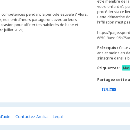
être membre de la 
votre enfant n’a pa
procéder via ce lien
s compétences pendant la période estivale ? Alors,
Cette démarche doit 
 nos entraîneurs partageront avec toi leurs
l’affiliation n’est
occasion pour affiner tes habiletés de base et
 juillet 2025)
https://page.spor
6850-9aec-06b75a
Prérequis :
Cette 
ans et moins en dat
Étiquettes :
Mas
Partagez cette ac
d'aide
Contactez Amilia
Légal