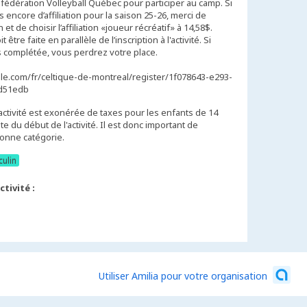
fédération Volleyball Québec pour participer au camp. Si
s encore d’affiliation pour la saison 25-26, merci de
 et de choisir l’affiliation «joueur récréatif» à 14,58$.
être faite en parallèle de l’inscription à l'activité. Si
 pas complétée, vous perdrez votre place.
dle.com/fr/celtique-de-montreal/register/1f078643-e293-
d51edb
activité est exonérée de taxes pour les enfants de 14
e du début de l'activité. Il est donc important de
culin
tivité :
Utiliser Amilia pour votre organisation