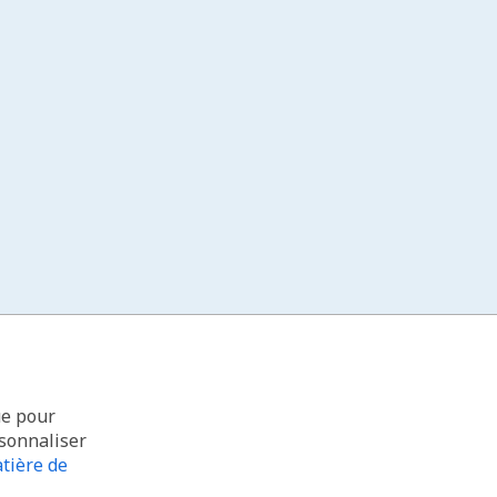
ue pour
rsonnaliser
tière de