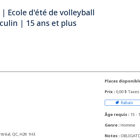
| Ecole d'été de volleyball
ulin | 15 ans et plus
Places disponible
Prix :
0,00 $ Taxes
Rabais
Âge requis :
15 - 1
Genre :
Homme
ntréal, QC, H2K 1H3
Notes :
OBLIGATOIR