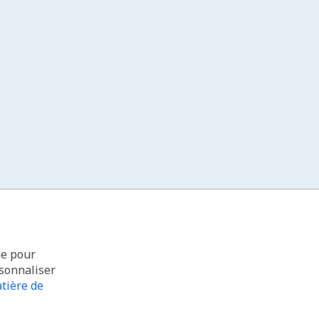
ue pour
rsonnaliser
tière de