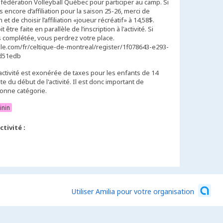
fédération Volleyball Québec pour participer au camp. Si
s encore d’affiliation pour la saison 25-26, merci de
 et de choisir l’affiliation «joueur récréatif» à 14,58$.
être faite en parallèle de l’inscription à l'activité. Si
 pas complétée, vous perdrez votre place.
dle.com/fr/celtique-de-montreal/register/1f078643-e293-
d51edb
activité est exonérée de taxes pour les enfants de 14
e du début de l'activité. Il est donc important de
bonne catégorie.
inin
tivité :
Utiliser Amilia pour votre organisation