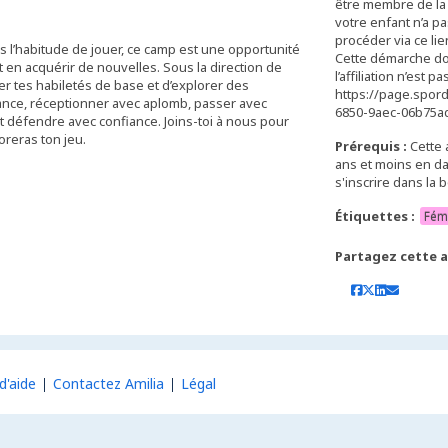
être membre de la 
votre enfant n’a pa
procéder via ce lien
 as l’habitude de jouer, ce camp est une opportunité
Cette démarche doit 
 en acquérir de nouvelles. Sous la direction de
l’affiliation n’est
er tes habiletés de base et d’explorer des
https://page.spor
ance, réceptionner avec aplomb, passer avec
6850-9aec-06b75a
t défendre avec confiance. Joins-toi à nous pour
reras ton jeu.
Prérequis :
Cette 
ans et moins en dat
s'inscrire dans la 
Étiquettes :
Fém
Partagez cette ac
d'aide
Contactez Amilia
Légal