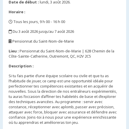
Date de début :
lundi, 3 août 2026.
Horaire :
Tous les jours, 9 h 00 - 16 h 00
,
Du 3 août 2026 jusqu'au 7 août 2026
,
Pensionnat du Saint-Nom-de-Marie
,
Lieu :
Pensionnat du Saint-Nom-de-Marie | 628 Chemin de la
Côte-Sainte-Catherine, Outremont, QC, H2V 2C5
Description :
Si tu fais partie d’une équipe scolaire ou civile et que tu as
l’habitude de jouer, ce camp est une opportunité idéale pour
perfectionner tes compétences existantes et en acquérir de
nouvelles. Sous la direction de nos entraîneurs expérimentés,
tu auras l’occasion d’affiner tes habiletés de base et d’explorer
des techniques avancées. Au programme : servir avec
constance, réceptionner avec aplomb, passer avec précision,
attaquer avec force, bloquer avec assurance et défendre avec
confiance. Joins-toi à nous pour une expérience enrichissante
où tu apprendras et amélioreras ton jeu.