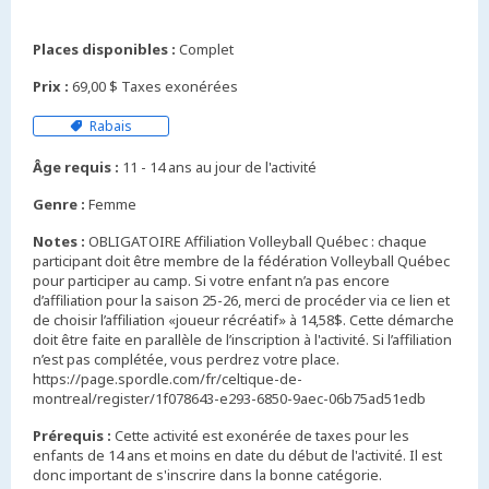
Places disponibles :
Complet
Prix :
69,00 $ Taxes exonérées
Rabais
Âge requis :
11 - 14 ans au jour de l'activité
Genre :
Femme
Notes :
OBLIGATOIRE Affiliation Volleyball Québec : chaque
participant doit être membre de la fédération Volleyball Québec
pour participer au camp. Si votre enfant n’a pas encore
d’affiliation pour la saison 25-26, merci de procéder via ce lien et
de choisir l’affiliation «joueur récréatif» à 14,58$. Cette démarche
doit être faite en parallèle de l’inscription à l'activité. Si l’affiliation
n’est pas complétée, vous perdrez votre place.
https://page.spordle.com/fr/celtique-de-
montreal/register/1f078643-e293-6850-9aec-06b75ad51edb
Prérequis :
Cette activité est exonérée de taxes pour les
enfants de 14 ans et moins en date du début de l'activité. Il est
donc important de s'inscrire dans la bonne catégorie.