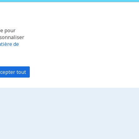
ue pour
rsonnaliser
tière de
cepter tout