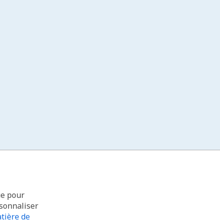
ue pour
rsonnaliser
tière de