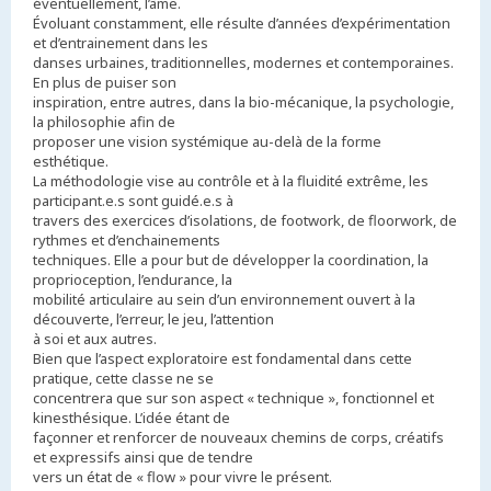
éventuellement, l’âme.
Évoluant constamment, elle résulte d’années d’expérimentation
et d’entrainement dans les
danses urbaines, traditionnelles, modernes et contemporaines.
En plus de puiser son
inspiration, entre autres, dans la bio-mécanique, la psychologie,
la philosophie afin de
proposer une vision systémique au-delà de la forme
esthétique.
La méthodologie vise au contrôle et à la fluidité extrême, les
participant.e.s sont guidé.e.s à
travers des exercices d’isolations, de footwork, de floorwork, de
rythmes et d’enchainements
techniques. Elle a pour but de développer la coordination, la
proprioception, l’endurance, la
mobilité articulaire au sein d’un environnement ouvert à la
découverte, l’erreur, le jeu, l’attention
à soi et aux autres.
Bien que l’aspect exploratoire est fondamental dans cette
pratique, cette classe ne se
concentrera que sur son aspect « technique », fonctionnel et
kinesthésique. L’idée étant de
façonner et renforcer de nouveaux chemins de corps, créatifs
et expressifs ainsi que de tendre
vers un état de « flow » pour vivre le présent.