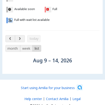
Available soon
Full
Full with wait list available
Aug 9 – 14, 2026
today
month
week
list
Aug 9 – 14, 2026
Start using Amilia for your business
Help center
Contact Amilia
Legal