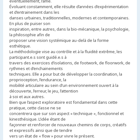
éventuellement, l’âme.
Évoluant constamment, elle résulte d’années d’expérimentation
et d’entrainement dans les
danses urbaines, traditionnelles, modernes et contemporaines.
En plus de puiser son
inspiration, entre autres, dans la bio-mécanique, la psychologie,
la philosophie afin de
proposer une vision systémique au-delà de la forme
esthétique.
La méthodologie vise au contrôle et à la fluidité extrême, les
participant.e.s sont guidé.e.s à
travers des exercices d’isolations, de footwork, de floorwork, de
rythmes et d’enchainements
techniques. Elle a pour but de développer la coordination, la
proprioception, l’endurance, la
mobilité articulaire au sein d’un environnement ouvert à la
découverte, l’erreur, le jeu, l’attention
à soi et aux autres.
Bien que l’aspect exploratoire est fondamental dans cette
pratique, cette classe ne se
concentrera que sur son aspect « technique », fonctionnel et
kinesthésique. L’idée étant de
façonner et renforcer de nouveaux chemins de corps, créatifs
et expressifs ainsi que de tendre
vers un état de « flow » pour vivre le présent.