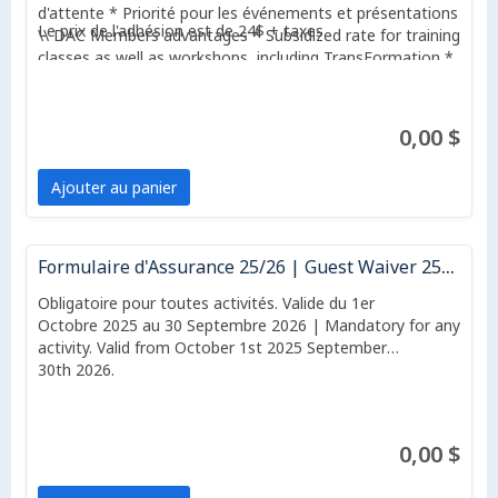
d'attente * Priorité pour les événements et présentations
Le prix de l'adhésion est de 24$ + taxes
\\ DAC Members advantages * Subsidized rate for training
classes as well as workshops, including TransFormation *
Priority on waiting lists * Priority for special events and
presentations
0,00 $
Ajouter au panier
Formulaire d'Assurance 25/26 | Guest Waiver 25/26
Obligatoire pour toutes activités. Valide du 1er
Octobre 2025 au 30 Septembre 2026 | Mandatory for any
activity. Valid from October 1st 2025 September
30th 2026.
0,00 $