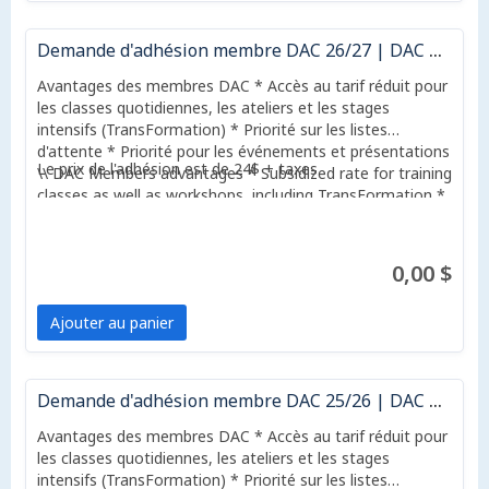
Demande d'adhésion membre DAC 26/27 | DAC Membership application 26/27
Avantages des membres DAC * Accès au tarif réduit pour
les classes quotidiennes, les ateliers et les stages
intensifs (TransFormation) * Priorité sur les listes
d'attente * Priorité pour les événements et présentations
Le prix de l'adhésion est de 24$ + taxes
\\ DAC Members advantages * Subsidized rate for training
classes as well as workshops, including TransFormation *
Priority on waiting lists * Priority for special events and
presentations
0,00 $
Ajouter au panier
Demande d'adhésion membre DAC 25/26 | DAC Membership application 25/26
Avantages des membres DAC * Accès au tarif réduit pour
les classes quotidiennes, les ateliers et les stages
intensifs (TransFormation) * Priorité sur les listes