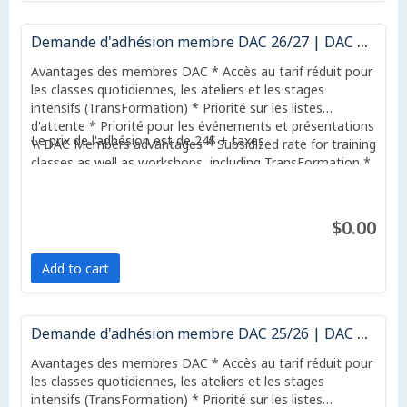
Demande d'adhésion membre DAC 26/27 | DAC Membership application 26/27
Avantages des membres DAC * Accès au tarif réduit pour
les classes quotidiennes, les ateliers et les stages
intensifs (TransFormation) * Priorité sur les listes
d'attente * Priorité pour les événements et présentations
Le prix de l'adhésion est de 24$ + taxes
\\ DAC Members advantages * Subsidized rate for training
classes as well as workshops, including TransFormation *
Priority on waiting lists * Priority for special events and
presentations
$0.00
Add to cart
Demande d'adhésion membre DAC 25/26 | DAC Membership application 25/26
Avantages des membres DAC * Accès au tarif réduit pour
les classes quotidiennes, les ateliers et les stages
intensifs (TransFormation) * Priorité sur les listes