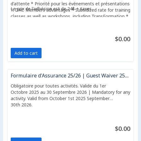
d'attente * Priorité pour les événements et présentations
Le prix de l'adhésion est de 24$ + taxes
\\ DAC Members advantages * Subsidized rate for training
classes as well as workshops, including TransFormation *
Priority on waiting lists * Priority for special events and
presentations
$0.00
Add to cart
Formulaire d'Assurance 25/26 | Guest Waiver 25/26
Obligatoire pour toutes activités. Valide du 1er
Octobre 2025 au 30 Septembre 2026 | Mandatory for any
activity. Valid from October 1st 2025 September
30th 2026.
$0.00