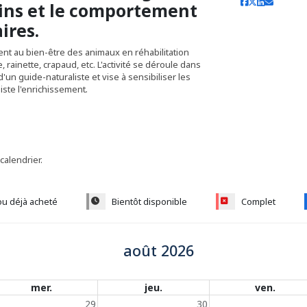
oins et le comportement
ires.
ment au bien-être des animaux en réhabilitation
rainette, crapaud, etc. L'activité se déroule dans
un guide-naturaliste et vise à sensibiliser les
siste l'enrichissement
.
 calendrier.
ou déjà acheté
Bientôt disponible
Complet
août 2026
mer.
jeu.
ven.
29
30