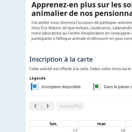
Apprenez-en plus sur les s
animalier de nos pensionna
Cet atelier vous donnera l'occasion de participer active
chez Éco-Nature, tel que tortues, couleuvres, salamandre, 
notre laboratoire au Centre d'exploration en compagnie d'
participants à l'éthique animale et découvrir en quoi con
Inscription à la carte
Cette activité est offerte à la carte. Faites votre choix via le
Légende
Inscription disponible
Dans le panier 
août 2026
Aujourd'hui
Évènements du calendrier
lun.
mar.
27
28