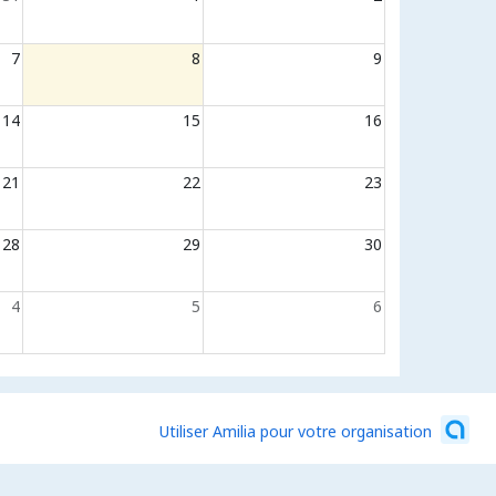
7
8
9
14
15
16
21
22
23
28
29
30
4
5
6
Utiliser Amilia pour votre organisation