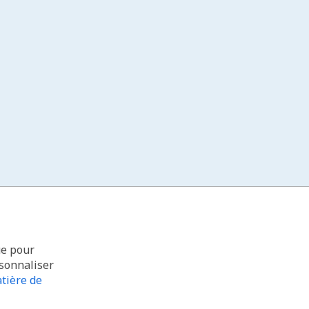
ue pour
rsonnaliser
tière de