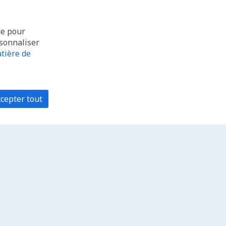
ue pour
rsonnaliser
tière de
cepter tout