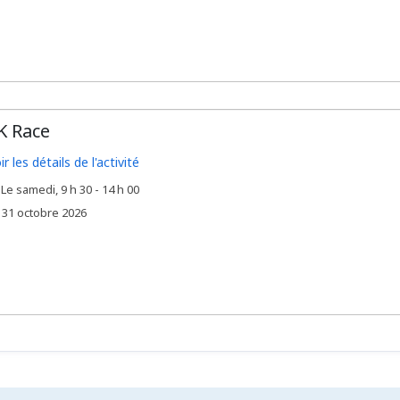
K Race
ir les détails de l'activité
Le samedi, 9 h 30 - 14 h 00
,
e
31 octobre 2026