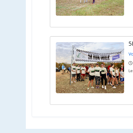
5
Vo
,
,
L