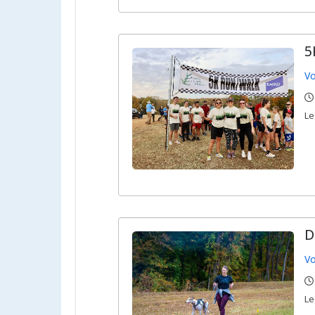
5
Vo
,
,
L
D
Vo
,
,
L