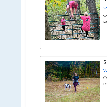
Vo
,
,
L
5
Vo
,
,
L