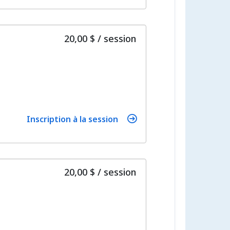
par
20,00 $
/
session
Inscription à la session
par
20,00 $
/
session