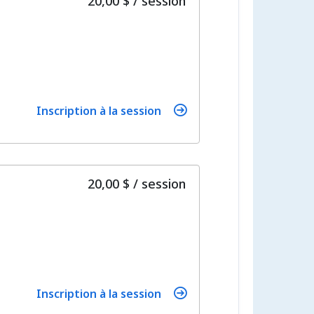
20,00 $
/
session
Inscription à la session
par
20,00 $
/
session
Inscription à la session