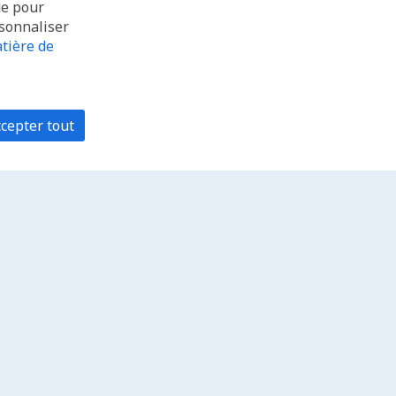
ue pour
rsonnaliser
tière de
cepter tout