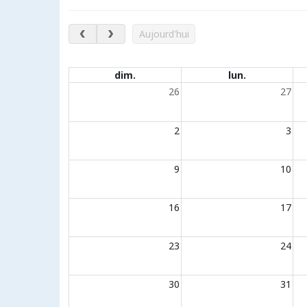
août 2026
Aujourd'hui
Évènements du calendrier
dim.
lun.
26
27
2
3
9
10
16
17
23
24
30
31