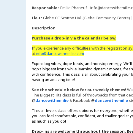
,
Responsable :
Emilie Phaneuf - info@dancewithemilie.
Lieu :
Glebe CC Scotton Hall (Glebe Community Centre) |
Description :
Purchase a drop-in via the calendar below.
If you experience any difficulties with the registration s
at
info@dancewithemilie.com
Expect big vibes, dope beats, and nonstop energy! We’ll 
hop’s biggest icons while learning dynamic moves, fres
with confidence. This class is all about celebrating your
having an amazing time!
See the schedule below for our weekly themes!
War
The Biggest Hits class is full of throwbacks from that de
@
dancewithemilie
& Facebook
@
dancewithemilie
st
This all-levels class offers options for everyone, wheth
you can feel comfortable, confident, and challenged at 
as much as you do!
Drop-ins are welcome throughout the session. Rese