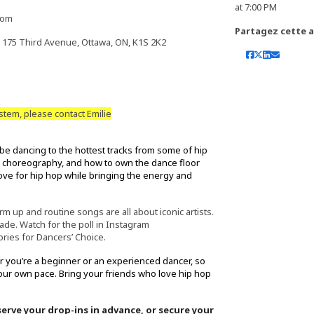
at 7:00 PM
com
Partagez cette ac
 175 Third Avenue, Ottawa, ON, K1S 2K2
ystem, please contact Emilie
be dancing to the hottest tracks from some of hip
h choreography, and how to own the dance floor
 love for hip hop while bringing the energy and
m up and routine songs are all about iconic artists.
cade. Watch for the poll in Instagram
ories for Dancers’ Choice.
er you’re a beginner or an experienced dancer, so
your own pace. Bring your friends who love hip hop
rve your drop-ins in advance, or secure your