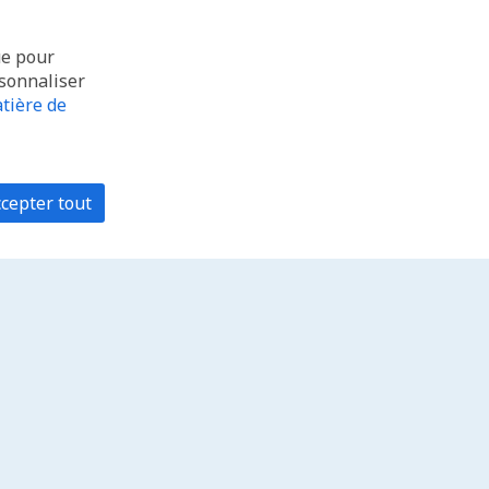
ue pour
rsonnaliser
tière de
cepter tout