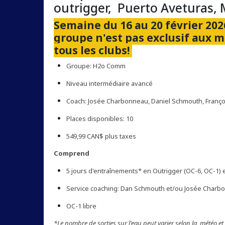
outrigger, Puerto Aveturas,
Semaine du 16 au 20 février 2
groupe n'est pas exclusif aux 
tous les clubs!
Groupe: H2o Comm
Niveau intermédiaire avancé
Coach: Josée Charbonneau, Daniel Schmouth, Françoi
Places disponibles: 10
549,99 CAN$ plus taxes
Comprend
5 jours d'entraînements* en Outrigger (OC-6, OC-1) 
Service coaching: Dan Schmouth et/ou Josée Charb
OC-1 libre
*Le nombre de sorties sur l'eau peut varier selon la météo et 