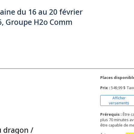
ine du 16 au 20 février
6, Groupe H2o Comm
Places disponible
Prix :
549,99 $ Tax
Afficher
versements
Prérequis :
Être c
plus 70 minutes av
être capable de me
 dragon /