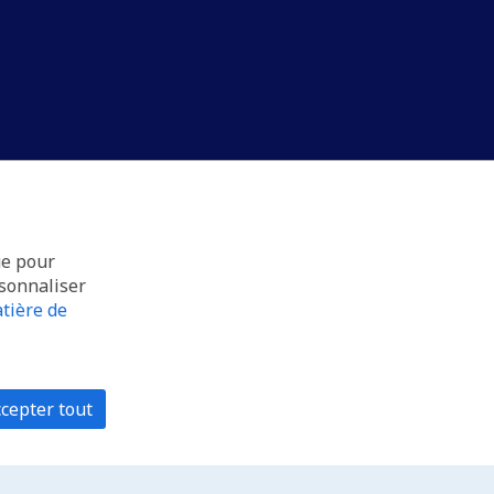
ue pour
rsonnaliser
tière de
cepter tout