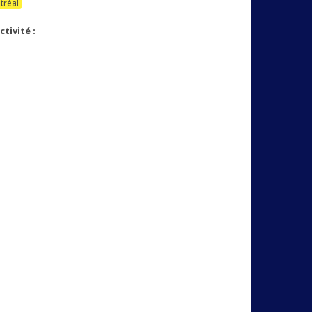
tréal
tivité :