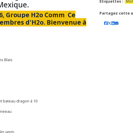
Étiquettes :
Mon
 Mexique.
Partagez cette ac
026, Groupe H2o Comm Ce
membres d'H2o. Bienvenue à
s Blais
et bateau dragon à 10
oneeau
les vents.