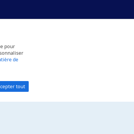
ue pour
rsonnaliser
tière de
cepter tout