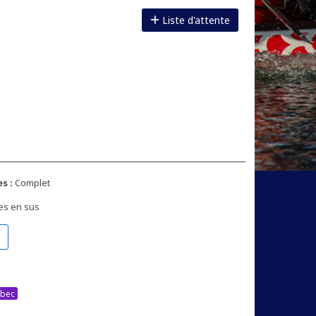
Liste d'attente
s :
Complet
es en sus
bec