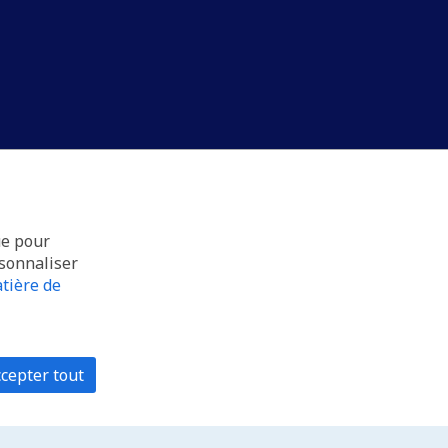
ue pour
rsonnaliser
tière de
cepter tout