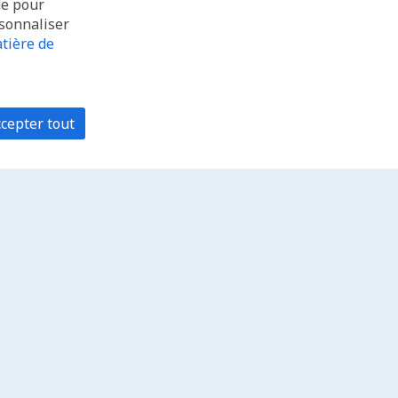
ue pour
rsonnaliser
tière de
cepter tout