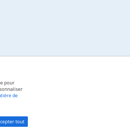
ue pour
rsonnaliser
tière de
cepter tout