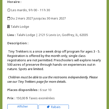
Horaire :
Les mardis, 9 h 00 - 11 h 30
,
Du 2 mars 2027 jusqu'au 30 mars 2027
,
Talahi Lodge
,
Lieu :
Talahi Lodge | 2121 S Levis Ln, Godfrey, IL, 62035
Description :
Tiny Trekkers is a once a week drop off program for ages 3 - 5.
Registration is offered by the month only, single class
registrations are not permitted. Preschoolers will explore nearly
500 acres of preserve through hands-on experiences out in
nature. Spots are limited.
Children must be able to use the restrooms independently. Please
see our Tiny Trekkers page for more details.
Places disponibles :
6 sur 10
Prix :
150,00 $ Taxes exonérées
Afficher
Rabais