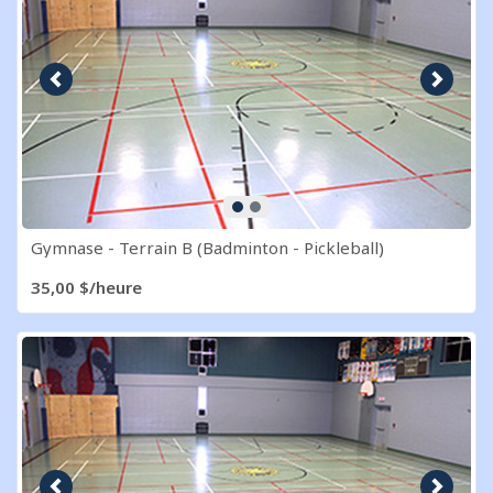
Image précédente
Image s
Gymnase - Terrain B (Badminton - Pickleball)
35,00 $/heure