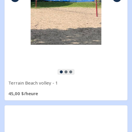
Image précédente
Image s
Terrain Beach volley - 1
45,00 $/heure