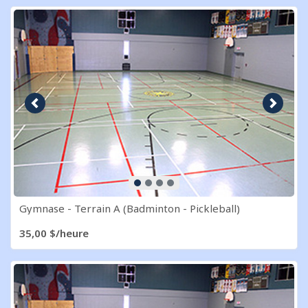
Image précédente
Image s
Gymnase - Terrain A (Badminton - Pickleball)
35,00 $/heure