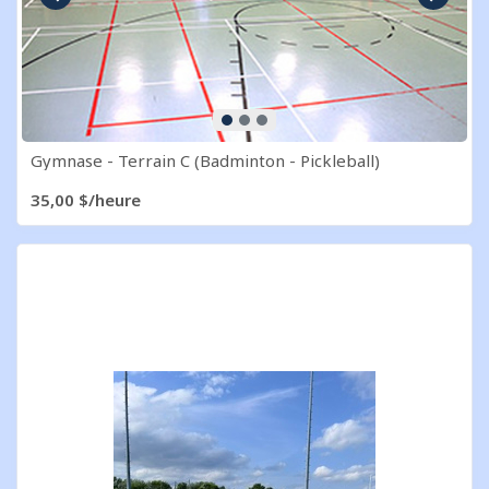
Image précédente
Image s
Gymnase - Terrain C (Badminton - Pickleball)
35,00 $/heure