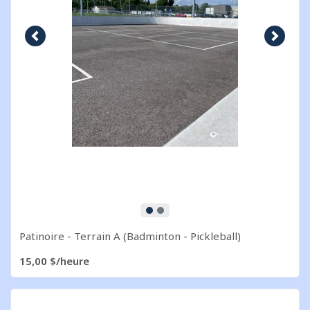
Image précédente
Image s
Patinoire - Terrain A (Badminton - Pickleball)
15,00 $/heure