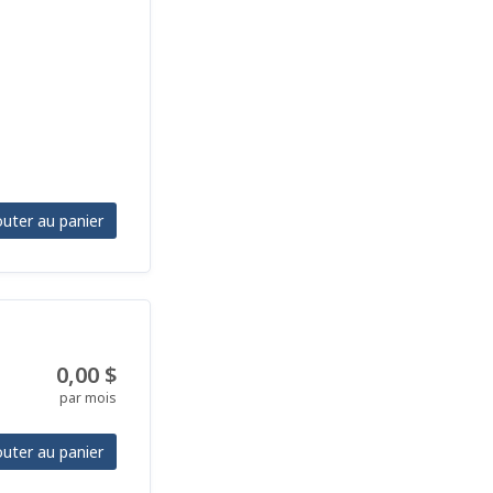
outer au panier
0,00 $
par mois
outer au panier