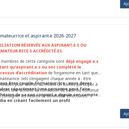
rganisme ou de la méthode symptothermique,
Aj
fessionnel.le.s de la santé, personne physique ou
ale souhaitant soutenir activement l’organisme.
s n’utilisent pas nécessairement les services de
rganisme.
mateur.rice et aspirant.e 2026-2027
FILIATION RÉSERVÉE
AUX ASPIRANT.E.S OU
RMATEUR.RICE.S ACCRÉDITÉ.ES.
 membres de cette catégorie sont
déjà engagé.e.s
tant qu'aspirant.e.s ou ont complété le
cessus d’accréditation
de l’organisme en tant que
mateur.rice. Iels s’engagent chaque année à : être
vous êtes couple-formateur.rice : vous devez
ponibles pour animer au moins un atelier, participer à
érer séparément (une personne peut faire
moins une activité de formation de base ou continue
dhésion de sa.son conjoint.e depuis son compte
à consigner les heures de bénévolat effectuées.
lia en créant facilement un profil
plémentaire dans ses paramètres avec les
mes codes d'accès)
Aj