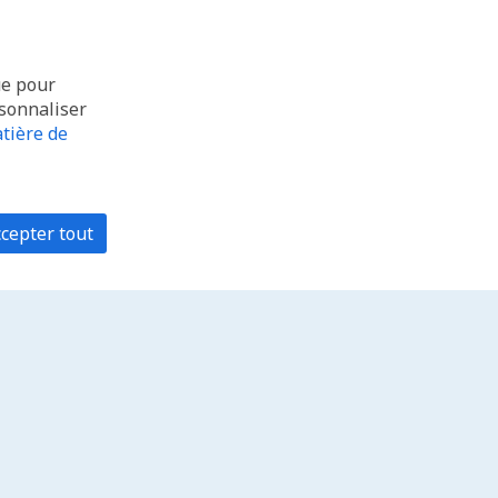
ue pour
rsonnaliser
tière de
cepter tout