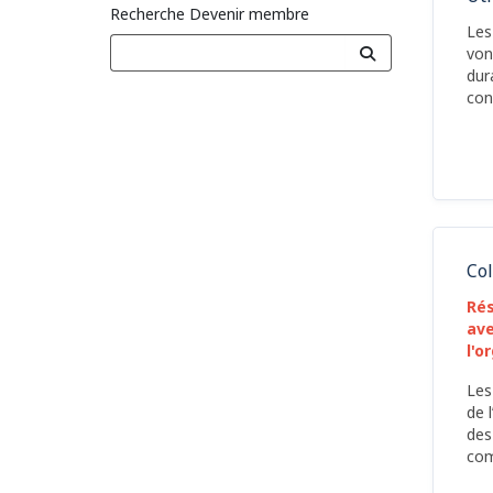
Recherche Devenir membre
Les
von
dur
con
Col
Rés
ave
l'o
Les
de 
des
com
for