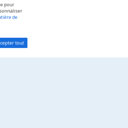
ue pour
rsonnaliser
tière de
cepter tout