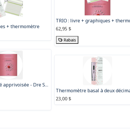
ues + thermomètre
62,95 $
Rabais
Livre La fertilité apprivoisée - Dre Suzanne Parenteau
Thermomètre basal à deux décim
23,00 $