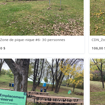
Zone de pique-nique #6- 30 personnes
CDN_Zon
0 $
106,00 