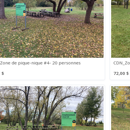
Zone de pique-nique #4- 20 personnes
CDN_Zon
 $
72,00 $