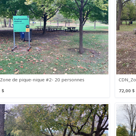
Zone de pique-nique #2- 20 personnes
CDN_Zon
 $
72,00 $