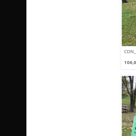
CDN_
106,0