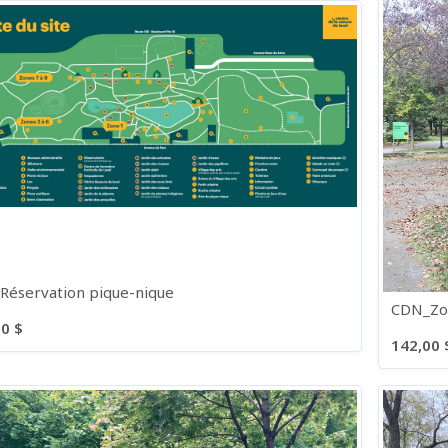
éservation pique-nique
CDN_Zon
0 $
142,00 