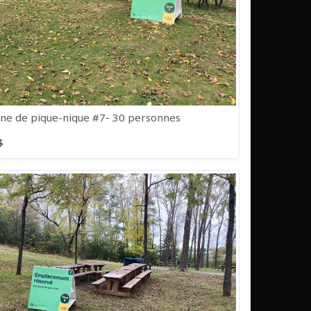
e de pique-nique #7- 30 personnes
$