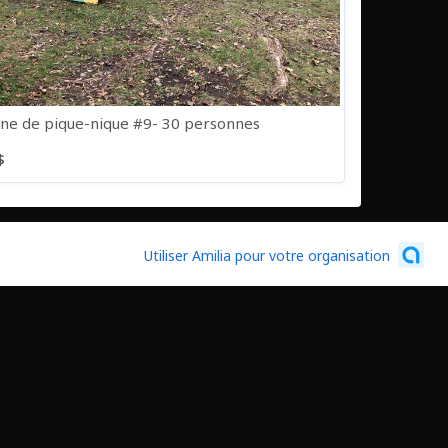
e de pique-nique #9- 30 personnes
$
Utiliser Amilia pour votre organisation