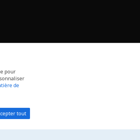
ue pour
rsonnaliser
tière de
cepter tout