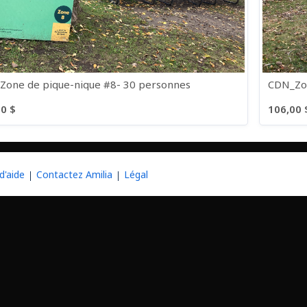
Zone de pique-nique #8- 30 personnes
CDN_Zon
0 $
106,00 
les
d'aide
Contactez Amilia
Légal