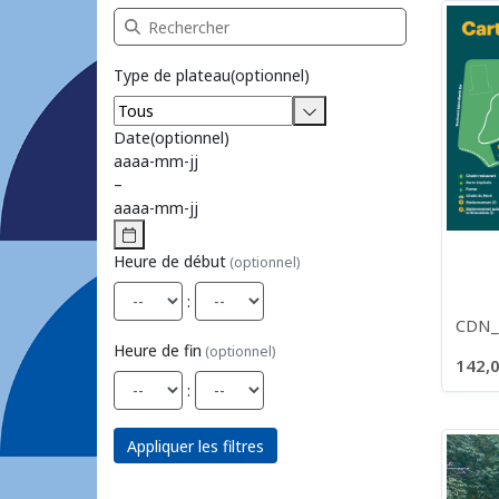
Recherche Réservations de plateaux
Type de plateau
(optionnel)
Date
(optionnel)
aaaa
-
mm
-
jj
–
aaaa
-
mm
-
jj
Heure de début
(optionnel)
:
CDN_R
Heure de fin
(optionnel)
142,0
:
Appliquer les filtres