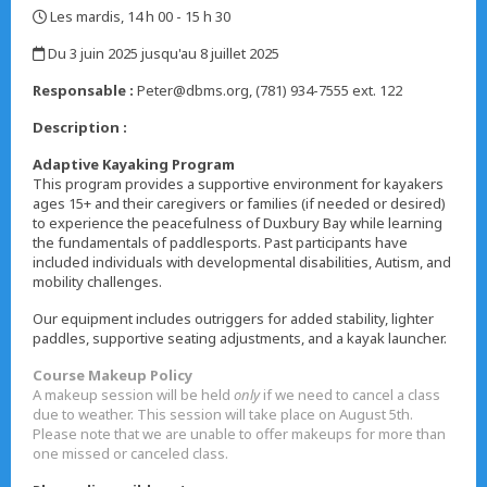
Les mardis, 14 h 00 - 15 h 30
,
Du 3 juin 2025 jusqu'au 8 juillet 2025
,
Responsable :
Peter@dbms.org, (781) 934-7555 ext. 122
Description :
Adaptive Kayaking Program
This program provides a supportive environment for kayakers
ages 15+ and their caregivers or families (if needed or desired)
to experience the peacefulness of Duxbury Bay while learning
the fundamentals of paddlesports. Past participants have
included individuals with developmental disabilities, Autism, and
mobility challenges.
Our equipment includes outriggers for added stability, lighter
paddles, supportive seating adjustments, and a kayak launcher.
Course Makeup Policy
A makeup session will be held
only
if we need to cancel a class
due to weather. This session will take place on August 5th.
Please note that we are unable to offer makeups for more than
one missed or canceled class.