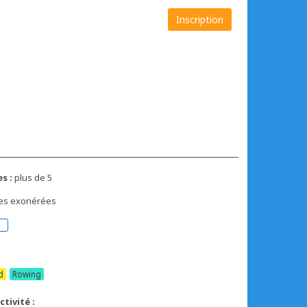
Inscription
s :
plus de 5
xes exonérées
d
Rowing
tivité :