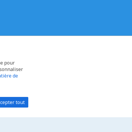
ue pour
rsonnaliser
tière de
cepter tout