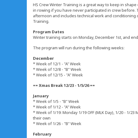
HS Crew Winter Training is a great way to keep in shape o
in rowing if you have never participated in crew before
afternoon and includes technical work and conditioning 
Training.
Program Dates
Winter training starts on Monday, December 1st, and end
The program will run during the following weeks:
December
* Week of 12/1 - "A" Week
* Week of 12/8 - "B" Week
* Week of 12/15 - "A" Week
== Xmas Break 12/23 - 1/5/26 ==
January
* Week of 1/5 - "B" Week
* Week of 1/12 - "A" Week
* Week of 1/19: Monday 1/19 OFF (MLK Day), 1/20 - 1/23 M
their own
* Week of 1/26 - "B" Week
February