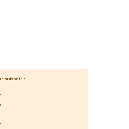
rs suivants :
0
0
0