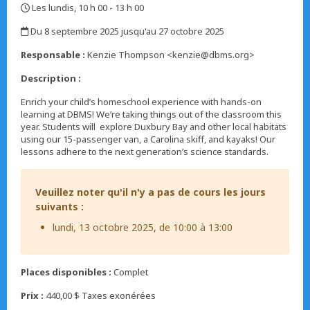
Les lundis, 10 h 00 - 13 h 00
,
Du 8 septembre 2025 jusqu'au 27 octobre 2025
,
Responsable :
Kenzie Thompson <kenzie@dbms.org>
Description :
Enrich your child’s homeschool experience with hands-on
learning at DBMS! We’re taking things out of the classroom this
year. Students will explore Duxbury Bay and other local habitats
using our 15-passenger van, a Carolina skiff, and kayaks! Our
lessons adhere to the next generation’s science standards.
Veuillez noter qu'il n'y a pas de cours les jours
suivants :
lundi, 13 octobre 2025, de 10:00 à 13:00
Places disponibles :
Complet
Prix :
440,00 $ Taxes exonérées