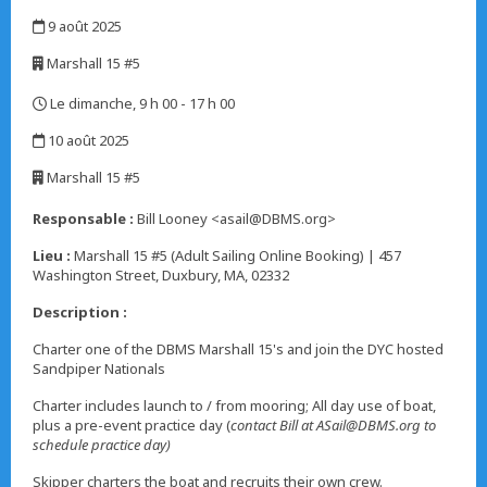
,
9 août 2025
,
Marshall 15 #5
,
Le dimanche, 9 h 00 - 17 h 00
,
10 août 2025
,
Marshall 15 #5
,
Responsable :
Bill Looney <asail@DBMS.org>
Lieu :
Marshall 15 #5 (Adult Sailing Online Booking) | 457
Washington Street, Duxbury, MA, 02332
Description :
Charter one of the DBMS Marshall 15's and join the DYC hosted
Sandpiper Nationals
Charter includes launch to / from mooring; All day use of boat,
plus a pre-event practice day (
contact Bill at ASail@DBMS.org to
schedule practice day)
Skipper charters the boat and recruits their own crew.