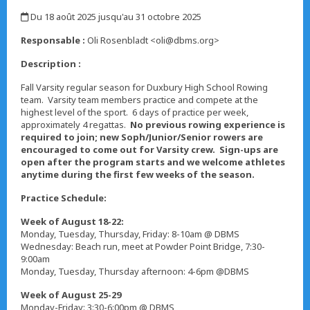
,
Du 18 août 2025 jusqu'au 31 octobre 2025
,
Responsable :
Oli Rosenbladt <oli@dbms.org>
Description :
Fall Varsity regular season for Duxbury High School Rowing
team. Varsity team members practice and compete at the
highest level of the sport. 6 days of practice per week,
approximately 4 regattas.
No previous rowing experience is
required to join; new Soph/Junior/Senior rowers are
encouraged to come out for Varsity crew.
Sign-ups are
open after the program starts and we welcome athletes
anytime during the first few weeks of the season.
Practice Schedule:
Week of August 18-22:
Monday, Tuesday, Thursday, Friday: 8-10am @ DBMS
Wednesday: Beach run, meet at Powder Point Bridge, 7:30-
9:00am
Monday, Tuesday, Thursday afternoon: 4-6pm @DBMS
Week of August 25-29
Monday-Friday: 3:30-6:00pm @ DBMS