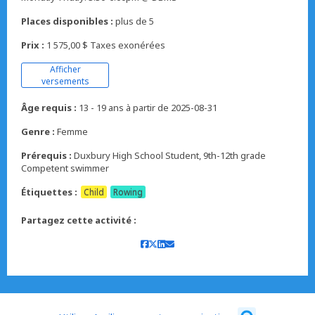
Places disponibles :
plus de 5
Prix :
1 575,00 $ Taxes exonérées
Afficher
versements
Âge requis :
13 - 19 ans à partir de 2025-08-31
Genre :
Femme
Prérequis :
Duxbury High School Student, 9th-12th grade
Competent swimmer
Étiquettes :
Child
Rowing
Partagez cette activité :