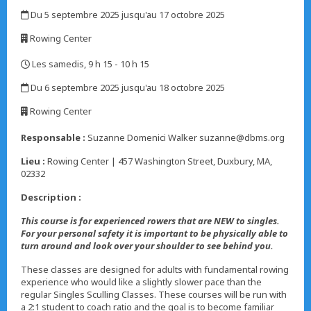
,
Du 5 septembre 2025 jusqu'au 17 octobre 2025
,
Rowing Center
,
Les samedis, 9 h 15 - 10 h 15
,
Du 6 septembre 2025 jusqu'au 18 octobre 2025
,
Rowing Center
,
Responsable :
Suzanne Domenici Walker suzanne@dbms.org
Lieu :
Rowing Center | 457 Washington Street, Duxbury, MA,
02332
Description :
This course is for experienced rowers that are NEW to singles.
For your personal safety it is important to be physically able to
turn around and look over your shoulder to see behind you.
These classes are designed for adults with fundamental rowing
experience who would like a slightly slower pace than the
regular Singles Sculling Classes. These courses will be run with
a 2:1 student to coach ratio and the goal is to become familiar