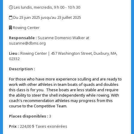
Les lundis, mercredis, 9 h 00 - 10 h 30
,
Du 23 juin 2025 jusqu'au 23 juillet 2025
,
Rowing Center
,
Responsable :
Suzanne Domenici Walker at
suzanne@dbms.org
Lieu :
Rowing Center | 457 Washington Street, Duxbury, MA,
02332
Description :
For those who have more experience sculling and are ready to
work with other athletes in team boats of quads and doubles
this class is for you. These boats are less stable and require
the ability to steer the shell independently while rowing. With
coach's recommendation athletes may progress from this
course to the Competitive Team.
Places disponibles :
3
Prix :
224,00 $ Taxes exonérées