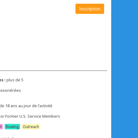
Inscription
s :
plus de 5
s exonérées
de 18 ans au jour de l'activité
 or Former U.S. Service Members
lt
Rowing
Outreach