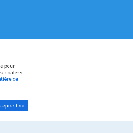
ue pour
rsonnaliser
tière de
cepter tout