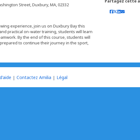
Partagez cette ac
shington Street, Duxbury, MA, 02332
rowing experience, join us on Duxbury Bay this
nd practical on-water training, students will learn
eamwork. By the end of this course, students will
prepared to continue their journey in the sport,
d'aide
Contactez Amilia
Légal