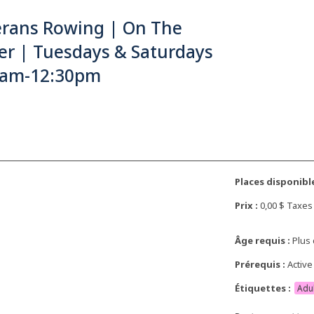
erans Rowing | On The
er | Tuesdays & Saturdays
1am-12:30pm
Places disponible
Prix :
0,00 $ Taxe
Âge requis :
Plus 
Prérequis :
Active
Étiquettes :
Adu