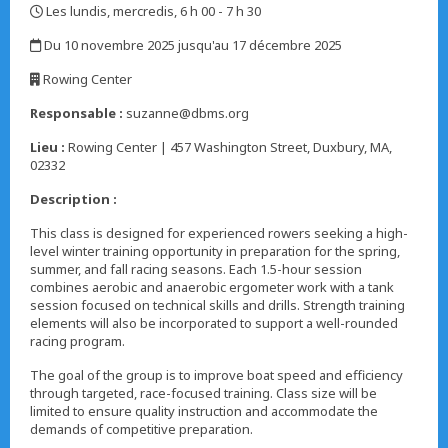
Les lundis, mercredis, 6 h 00 - 7 h 30
,
Du 10 novembre 2025 jusqu'au 17 décembre 2025
,
Rowing Center
,
Responsable :
suzanne@dbms.org
Lieu :
Rowing Center | 457 Washington Street, Duxbury, MA,
02332
Description :
This class is designed for experienced rowers seeking a high-
level winter training opportunity in preparation for the spring,
summer, and fall racing seasons. Each 1.5-hour session
combines aerobic and anaerobic ergometer work with a tank
session focused on technical skills and drills. Strength training
elements will also be incorporated to support a well-rounded
racing program.
The goal of the group is to improve boat speed and efficiency
through targeted, race-focused training. Class size will be
limited to ensure quality instruction and accommodate the
demands of competitive preparation.