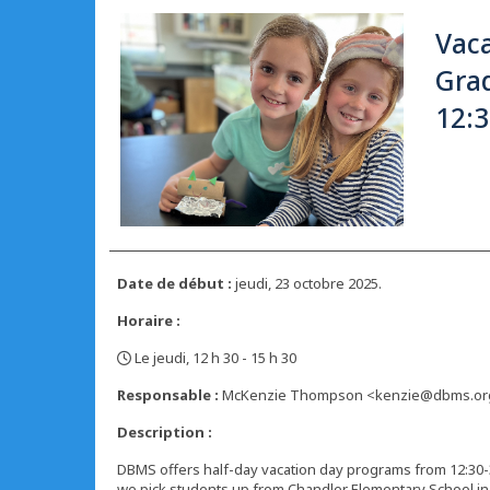
Vaca
Grad
12:3
Date de début :
jeudi, 23 octobre 2025.
Horaire :
Le jeudi, 12 h 30 - 15 h 30
,
Responsable :
McKenzie Thompson <kenzie@dbms.or
Description :
DBMS offers half-day vacation day programs from 12:30-
we pick students up from Chandler Elementary School i