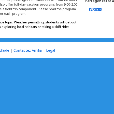
Partagez cette ac
so offer full-day vacation programs from 9:00-2:00
e a field trip component. Please read the program
 for each program.
ce topic. Weather permitting, students will get out
ploring local habitats or taking a skiff ride!
d'aide
Contactez Amilia
Légal