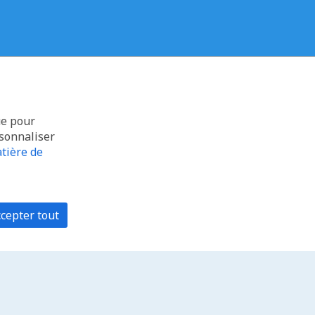
ue pour
rsonnaliser
tière de
cepter tout