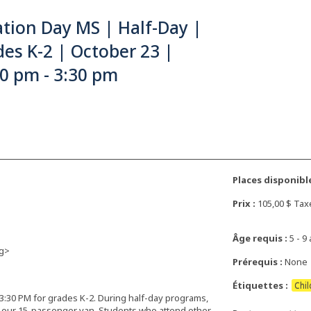
tion Day MS | Half-Day |
es K-2 | October 23 |
0 pm - 3:30 pm
Places disponible
Prix :
105,00 $ Ta
Âge requis :
5 - 9 
g>
Prérequis :
None
Étiquettes :
Chil
3:30 PM for grades K-2. During half-day programs,
n our 15-passenger van. Students who attend other